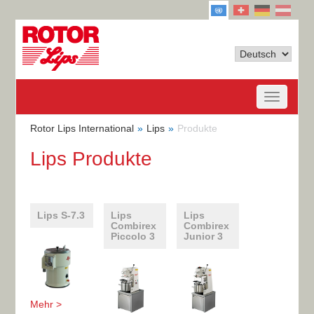
Rotor Lips International
Lips
Produkte
Lips Produkte
Lips S-7.3
Lips
Lips
Combirex
Combirex
Piccolo 3
Junior 3
Mehr >