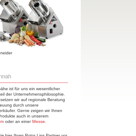
neider
Schälmaschinen
nnah
he ist für uns ein wesentlicher
eil der Unternehmensphilosophie.
setzen wir auf regionale Beratung
reuung durch unsere
rkäufer. Gerne zeigen wir Ihnen
Produkte auch in unserem
om
oder an einer
Messe
.
ie hier Ihren Rotor Lips Partner vor