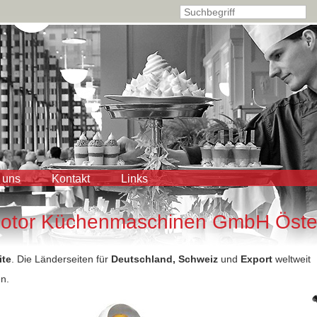
 uns
Kontakt
Links
Rotor Küchenmaschinen GmbH Öster
ite
. Die Länderseiten für
Deutschland, Schweiz
und
Export
weltweit
n.