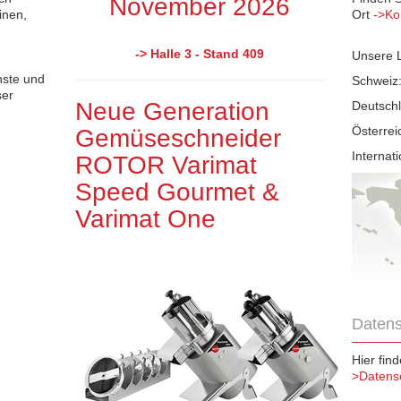
November 2026
inen,
Ort
->Ko
-> Halle 3 - Stand 409
Unsere L
nste und
Schweiz
ser
Neue Generation
Deutsch
Österrei
Gemüseschneider
Internat
ROTOR Varimat
Speed Gourmet &
Varimat One
Datens
Hier fin
>Datens