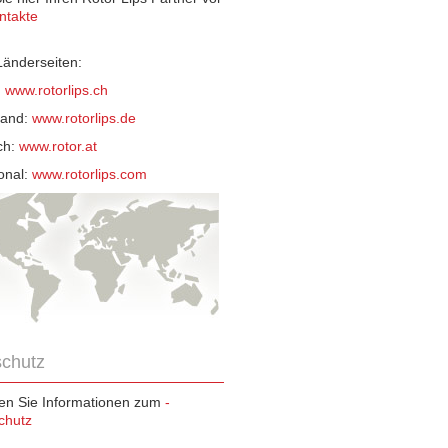
ntakte
änderseiten:
:
www.rotorlips.ch
land:
www.rotorlips.de
ch:
www.rotor.at
ional:
www.rotorlips.com
chutz
den Sie Informationen zum
-
chutz