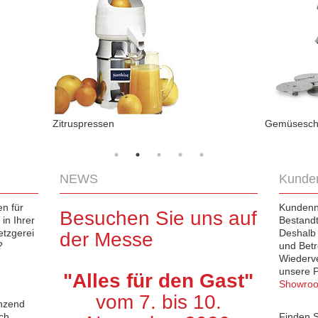
Zitruspressen
Gemüsesch
NEWS
Kunde
n für
Kundennä
Besuchen Sie uns auf
in Ihrer
Bestandt
etzgerei
Deshalb 
der Messe
?
und Bet
Wiederve
unsere 
"Alles für den Gast"
Showro
vom 7. bis 10.
änzend
ch
Finden S