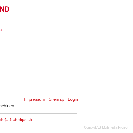
Impressum
|
Sitemap
|
Login
aschinen
nfo(at)rotorlips.ch
©
Complot AG Multimedia Project