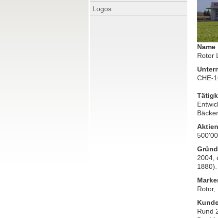
Logos
Name
Rotor 
Unter
CHE-1
Tätigk
Entwic
Bäcker
Aktien
500'0
Grün
2004, 
1880).
Marke
Rotor,
Kund
Rund 2