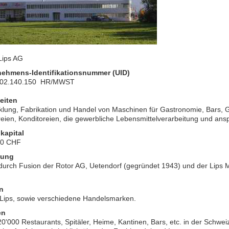
Lips AG
nehmens-Identifikationsnummer (
UID)
02.140.150 HR/MWST
eiten
klung, Fabrikation und Handel von Maschinen für Gastronomie, Bars, 
eien, Konditoreien, die gewerbliche Lebensmittelverarbeitung und ans
kapital
00 CHF
dung
durch Fusion der Rotor AG, Uetendorf (gegründet 1943) und der Lips 
n
 Lips, sowie verschiedene Handelsmarken.
en
0'000 Restaurants, Spitäler, Heime, Kantinen, Bars, etc. in der Schweiz