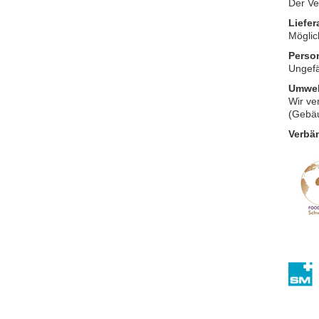
Der Ve
Liefer
Möglic
Perso
Ungefä
Umwel
Wir ve
(Gebä
Verbä