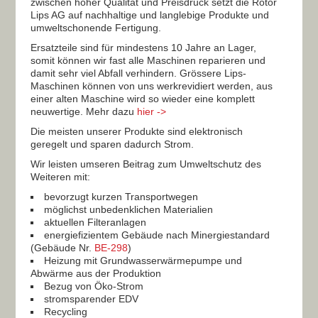
zwischen hoher Qualität und Preisdruck setzt die Rotor
Lips AG auf nachhaltige und langlebige Produkte und
umweltschonende Fertigung.
Ersatzteile sind für mindestens 10 Jahre an Lager,
somit können wir fast alle Maschinen reparieren und
damit sehr viel Abfall verhindern. Grössere Lips-
Maschinen können von uns werkrevidiert werden, aus
einer alten Maschine wird so wieder eine komplett
neuwertige. Mehr dazu
hier ->
Die meisten unserer Produkte sind elektronisch
geregelt und sparen dadurch Strom.
Wir leisten umseren Beitrag zum Umweltschutz des
Weiteren mit:
bevorzugt kurzen Transportwegen
möglichst unbedenklichen Materialien
aktuellen Filteranlagen
energiefizientem Gebäude nach Minergiestandard
(Gebäude Nr.
BE-298
)
Heizung mit Grundwasserwärmepumpe und
Abwärme aus der Produktion
Bezug von Öko-Strom
stromsparender EDV
Recycling