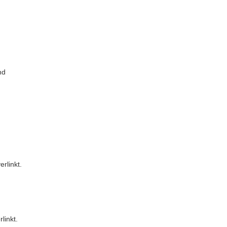
nd
rlinkt.
linkt.