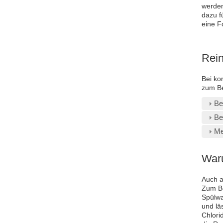
werden
dazu f
eine F
Rein
Bei ko
zum Be
Be
Be
Me
Waru
Auch a
Zum Be
Spülwa
und lä
Chlori