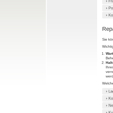
Fr
Po
Ko
Repa
Sie kö
Wichti
Wart
Behe
Halt
Ihre
verr
wer
Welche
La
Ko
Ne
Ku