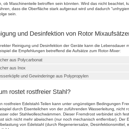
, ob Maschinenteile betroffen sein könnten. Wird das nicht beachtet, ka
ühren, dass die Oberfläche stark aufgeraut wird und dadurch "unhygien
olge sein.
igung und Desinfektion von Rotor Mixaufsätze
rrekter Reinigung und Desinfektion der Geräte kann die Lebensdauer m
ispiel die Empfehlungen betreffend die Aufsätze zum Rotor-Mixer:
cher aus Polycarbonat
cher aus Inox
sserköpfe und Gewinderinge aus Polypropylen
m rostet rostfreier Stahl?
n rostfreien Edelstahl-Teilen kann unter ungünstigen Bedingungen Frem
ispiel durch Eisenteilchen von der zuführenden Wasserleitung, nicht r
sser oder Stahlwolleschwämmen. Dieser Fremdrost verbindet sich fest
sst sich nicht mehr abwischen (nur noch mechanisch entfernbar). Der Ede
dbelastung von Edelstahl (durch Regeneriersalze, Desinfektionsmittel, et