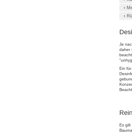
Me
Rü
Desi
Je nac
daher 
beacht
"unhyg
Ein für
Desinf
gebund
Konzen
Beacht
Rei
Es gilt
Baumat