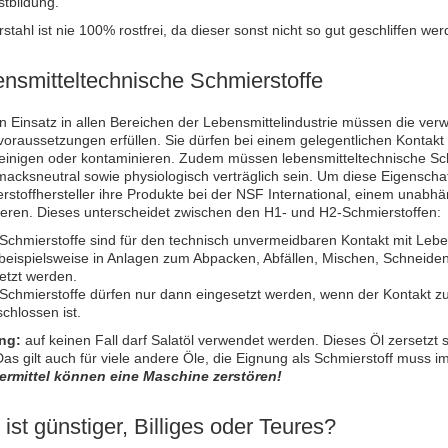
stbildung.
stahl ist nie 100% rostfrei, da dieser sonst nicht so gut geschliffen we
nsmitteltechnische Schmierstoffe
n Einsatz in allen Bereichen der Lebensmittelindustrie müssen die ve
oraussetzungen erfüllen. Sie dürfen bei einem gelegentlichen Kontakt 
einigen oder kontaminieren. Zudem müssen lebensmitteltechnische Sc
acksneutral sowie physiologisch verträglich sein. Um diese Eigenscha
rstoffhersteller ihre Produkte bei der NSF International, einem unabhä
rieren. Dieses unterscheidet zwischen den H1- und H2-Schmierstoffen:
Schmierstoffe sind für den technisch unvermeidbaren Kontakt mit Leb
beispielsweise in Anlagen zum Abpacken, Abfällen, Mischen, Schneiden
etzt werden.
Schmierstoffe dürfen nur dann eingesetzt werden, wenn der Kontakt z
chlossen ist.
ng:
auf keinen Fall darf Salatöl verwendet werden. Dieses Öl zersetzt s
 Das gilt auch für viele andere Öle, die Eignung als Schmierstoff muss
ermittel können eine Maschine zerstören!
ist günstiger, Billiges oder Teures?