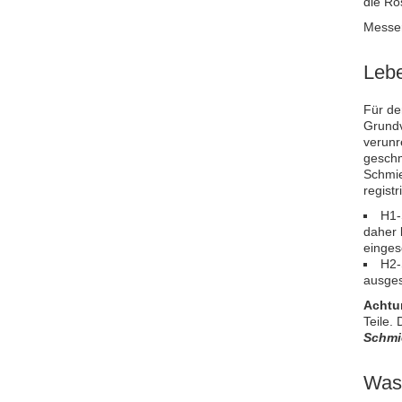
die Ro
Messer
Lebe
Für de
Grundv
verunr
geschm
Schmie
regist
H1-
daher 
einges
H2-
ausges
Achtu
Teile.
Schmi
Was 