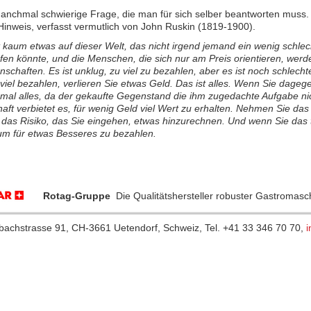
anchmal schwierige Frage, die man für sich selber beantworten muss. Vi
Hinweis, verfasst vermutlich von John Ruskin (1819-1900).
t kaum etwas auf dieser Welt, das nicht irgend jemand ein wenig schlec
fen könnte, und die Menschen, die sich nur am Preis orientieren, werd
schaften. Es ist unklug, zu viel zu bezahlen, aber es ist noch schlech
 viel bezahlen, verlieren Sie etwas Geld. Das ist alles. Wenn Sie dageg
al alles, da der gekaufte Gegenstand die ihm zugedachte Aufgabe nic
haft verbietet es, für wenig Geld viel Wert zu erhalten. Nehmen Sie da
r das Risiko, das Sie eingehen, etwas hinzurechnen. Und wenn Sie da
um für etwas Besseres zu bezahlen.
Rotag-Gruppe
Die Qualitätshersteller robuster Gastromas
hbachstrasse 91, CH-3661 Uetendorf, Schweiz, Tel. +41 33 346 70 70,
i