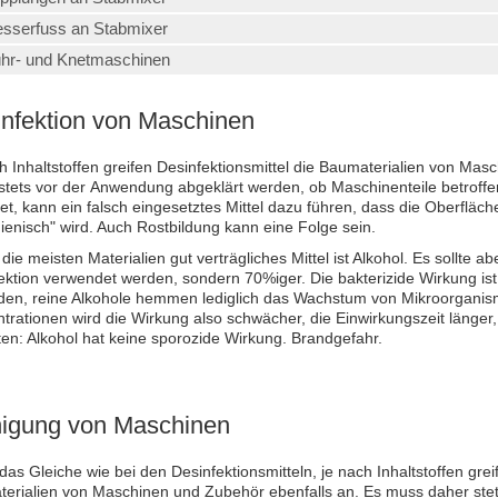
sserfuss an Stabmixer
hr- und Knetmaschinen
nfektion von Maschinen
h Inhaltstoffen greifen Desinfektionsmittel die Baumaterialien von Ma
stets vor der Anwendung abgeklärt werden, ob Maschinenteile betroffen
et, kann ein falsch eingesetztes Mittel dazu führen, dass die Oberfläc
ienisch" wird. Auch Rostbildung kann eine Folge sein.
 die meisten Materialien gut verträgliches Mittel ist Alkohol. Es sollte ab
ektion verwendet werden, sondern 70%iger. Die bakterizide Wirkung is
en, reine Alkohole hemmen lediglich das Wachstum von Mikroorganism
trationen wird die Wirkung also schwächer, die Einwirkungszeit länger
en: Alkohol hat keine sporozide Wirkung. Brandgefahr.
nigung von Maschinen
 das Gleiche wie bei den Desinfektionsmitteln, je nach Inhaltstoffen gre
erialien von Maschinen und Zubehör ebenfalls an. Es muss daher ste