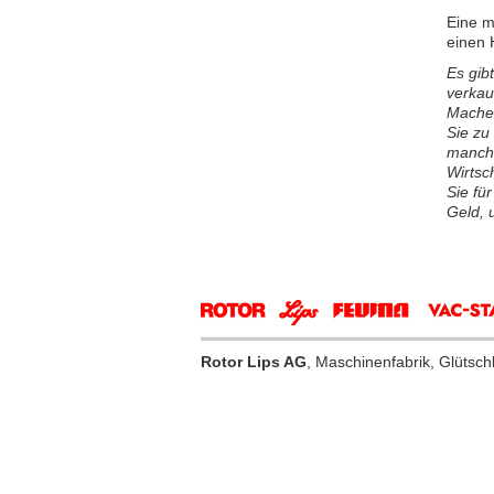
Eine m
einen 
Es gib
verkau
Machen
Sie zu
manchm
Wirtsc
Sie fü
Geld, 
Rotor Lips AG
, Maschinenfabrik, Glütsc