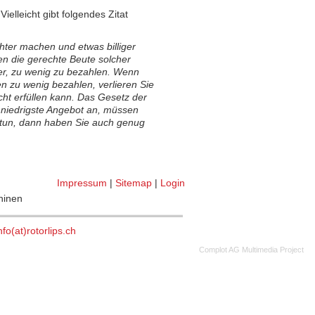
elleicht gibt folgendes Zitat
hter machen und etwas billiger
en die gerechte Beute solcher
ter, zu wenig zu bezahlen. Wenn
en zu wenig bezahlen, verlieren Sie
ht erfüllen kann. Das Gesetz der
s niedrigste Angebot an, müssen
s tun, dann haben Sie auch genug
Impressum
|
Sitemap
|
Login
chinen
nfo(at)rotorlips.ch
©
Complot AG Multimedia Project