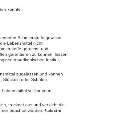
rden könnte.
rwendeten Schmierstoffe gewisse
die Lebensmittel nicht
hmierstoffe geruchs- und
ften garantieren zu können, lassen
ngigen amerikanischen Institut,
ensmittel zugelassen und können
, Stückeln oder Schälen
u Lebensmittel vollkommen
ich, trocknet aus und verklebt die
 immer beachtet werden.
Falsche