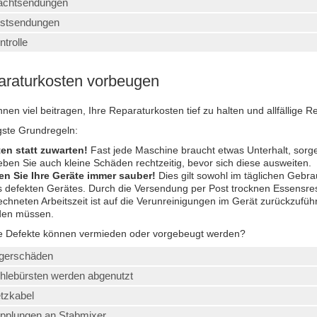
achtsendungen
stsendungen
ntrolle
raturkosten vorbeugen
nnen viel beitragen, Ihre Reparaturkosten tief zu halten und allfällige
gste Grundregeln:
en statt zuwarten!
Fast jede Maschine braucht etwas Unterhalt, sorg
ben Sie auch kleine Schäden rechtzeitig, bevor sich diese ausweiten.
en Sie Ihre Geräte
immer sauber!
Dies gilt sowohl im täglichen Gebr
s defekten Gerätes. Durch die Versendung per Post trocknen Essensrest
echneten Arbeitszeit ist auf die Verunreinigungen im Gerät zurückzufü
den müssen.
 Defekte können vermieden oder vorgebeugt werden?
gerschäden
hlebürsten werden abgenutzt
tzkabel
pplungen an Stabmixer