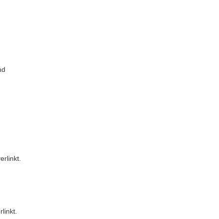
nd
rlinkt.
linkt.