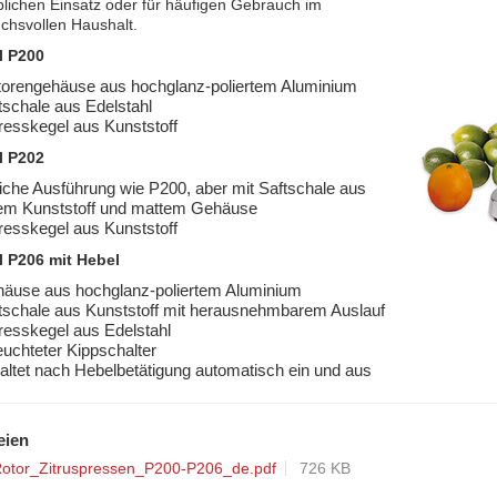
lichen Einsatz oder für häufigen Gebrauch im
chsvollen Haushalt.
l P200
orengehäuse aus hochglanz-
poliertem Aluminium
tschale aus Edelstahl
resskegel aus Kunststoff
l P202
iche Ausführung wie P200, aber mit Saftschale aus
em Kunststoff und mattem Gehäuse
resskegel aus Kunststoff
l P206 mit Hebel
äuse aus hochglanz-
poliertem Aluminium
tschale aus Kunststoff mit herausnehmbarem Auslauf
resskegel aus Edelstahl
euchteter Kippschalter
altet nach Hebelbetätigung automatisch ein und aus
eien
otor_Zitruspressen_P200-P206_de.pdf
726 KB