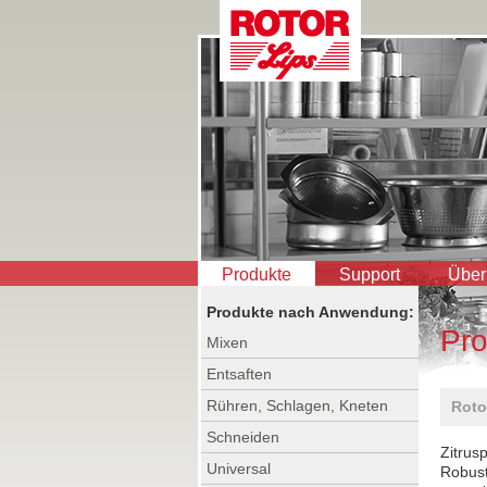
Produkte
Support
Über
Produkte nach Anwendung:
Pro
Mixen
Entsaften
Rühren, Schlagen, Kneten
Roto
Schneiden
Zitrus
Universal
Robust