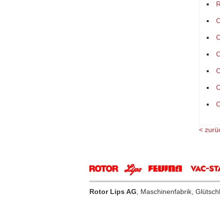
R
C
C
C
C
C
C
< zurü
Rotor Lips AG
, Maschinenfabrik, Glütsc