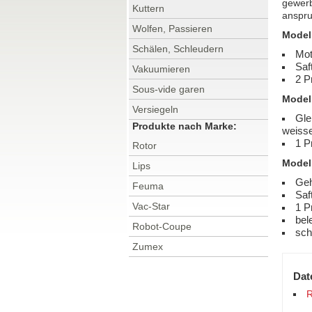
gewerb
Kuttern
anspru
Wolfen, Passieren
Model
Schälen, Schleudern
Mot
Saf
Vakuumieren
2 P
Sous-vide garen
Model
Versiegeln
Gle
Produkte nach Marke:
weiss
1 P
Rotor
Model
Lips
Geh
Feuma
Saf
Vac-Star
1 P
bel
Robot-Coupe
sch
Zumex
Dat
R