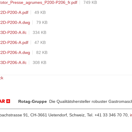
otor_Presse_agrumes_P200-P206_fr.pdf
749 KB
2D-P200-A.pdf
49 KB
2D-P200-A.dwg
79 KB
3D-P200-A.ifc
334 KB
2D-P206-A.pdf
47 KB
2D-P206-A.dwg
82 KB
3D-P206-A.ifc
308 KB
ck
Rotag-Gruppe
Die Qualitätshersteller robuster Gastromas
hbachstrasse 91, CH-3661 Uetendorf, Schweiz, Tel. +41 33 346 70 70,
i