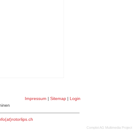
Impressum
|
Sitemap
|
Login
chinen
nfo(at)rotorlips.ch
©
Complot AG Multimedia Project