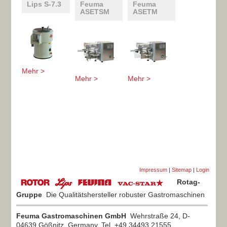
Lips S-7.3
Feuma
Feuma
ASETSM
ASETM
Mehr >
Mehr >
Mehr >
Impressum
|
Sitemap
|
Login
Rotag-
Gruppe
Die Qualitätshersteller robuster Gastromaschinen
Feuma Gastromaschinen GmbH
Wehrstraße 24, D-
04639 Gößnitz, Germany, Tel. +49 34493 21555,