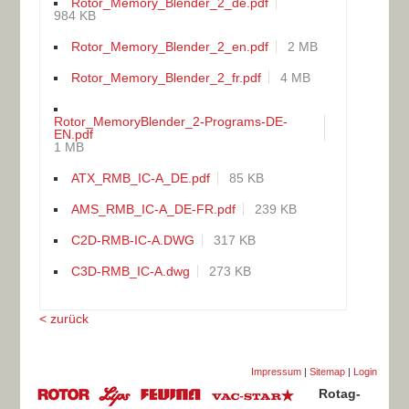
Rotor_Memory_Blender_2_de.pdf
984 KB
Rotor_Memory_Blender_2_en.pdf
2 MB
Rotor_Memory_Blender_2_fr.pdf
4 MB
Rotor_MemoryBlender_2-Programs-DE-
EN.pdf
1 MB
ATX_RMB_IC-A_DE.pdf
85 KB
AMS_RMB_IC-A_DE-FR.pdf
239 KB
C2D-RMB-IC-A.DWG
317 KB
C3D-RMB_IC-A.dwg
273 KB
< zurück
Impressum
|
Sitemap
|
Login
Rotag-