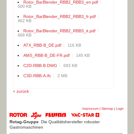
Rotor_BarBlender_RBB2_RBB3_en.pdf
500 KB
Rotor_BarBlender_RBB2_RBB3_fr.pdf
462 KB
Rotor_BarBlender_RBB2_RBB3_it.pdf
668 KB
ATX_RBB-B_DE.pdf
116 KB
AMS_RBB-B_DE-FR.pdf
145 KB
C2D-RBB-B.DWG
683 KB
C3D-RBB-A.ifc
2 MB
< zurück
Impressum
|
Sitemap
|
Login
Rotag-Gruppe
Die Qualitätshersteller robuster
Gastromaschinen