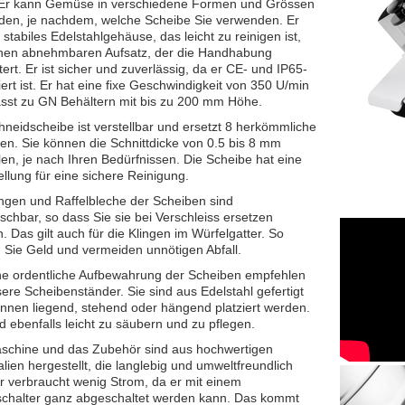
 Er kann Gemüse in verschiedene Formen und Grössen
den, je nachdem, welche Scheibe Sie verwenden. Er
 stabiles Edelstahlgehäuse, das leicht zu reinigen ist,
nen abnehmbaren Aufsatz, der die Handhabung
tert. Er ist sicher und zuverlässig, da er CE- und IP65-
ziert ist. Er hat eine fixe Geschwindigkeit von 350 U/min
sst zu GN Behältern mit bis zu 200 mm Höhe.
hneidscheibe ist verstellbar und ersetzt 8 herkömmliche
en. Sie können die Schnittdicke von 0.5 bis 8 mm
llen, je nach Ihren Bedürfnissen. Die Scheibe hat eine
ellung für eine sichere Reinigung.
ingen und Raffelbleche der Scheiben sind
schbar, so dass Sie sie bei Verschleiss ersetzen
. Das gilt auch für die Klingen im Würfelgatter. So
 Sie Geld und vermeiden unnötigen Abfall.
ne ordentliche Aufbewahrung der Scheiben empfehlen
sere Scheibenständer. Sie sind aus Edelstahl gefertigt
nnen liegend, stehend oder hängend platziert werden.
nd ebenfalls leicht zu säubern und zu pflegen.
schine und das Zubehör sind aus hochwertigen
alien hergestellt, die langlebig und umweltfreundlich
Er verbraucht wenig Strom, da er mit einem
chalter ganz abgeschaltet werden kann. Das kommt