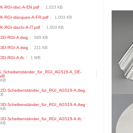
K-RGI-disc-A-EN.pdf
1,023 KB
K-RGI-discques-A-FR.pdf
1,003 KB
K-RGI-dischi-A-IT.pdf
1,003 KB
2D-RGI-A.dwg
589 KB
3D-RGI-A.dwg
211 KB
3D-RGI-A.ifc
1 MB
_Scheibenständer_für_RGI_AGS19-A_DE-
pdf
 KB
2D-Scheibenständer_für_RGI_AGS19-A.dwg
KB
3D-Scheibenständer_für_RGI_AGS19-A.dwg
 KB
3D-Scheibenständer_für_RGI_AGS19-A.ifc
 KB