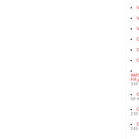
V
V
V
C
C
C
AMS
FR.
338
C
58 
C
238
C
245