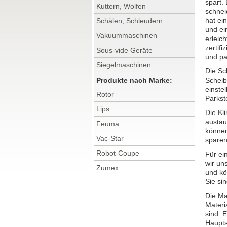
spart.
Kuttern, Wolfen
schnei
hat ein
Schälen, Schleudern
und ei
Vakuummaschinen
erleich
zertifi
Sous-vide Geräte
und pa
Siegelmaschinen
Die Sc
Produkte nach Marke:
Scheib
einste
Rotor
Parkst
Lips
Die Kl
austau
Feuma
können
Vac-Star
sparen
Robot-Coupe
Für ei
wir un
Zumex
und kö
Sie si
Die Ma
Materi
sind. 
Haupts