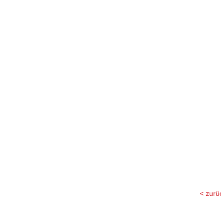
< zurü