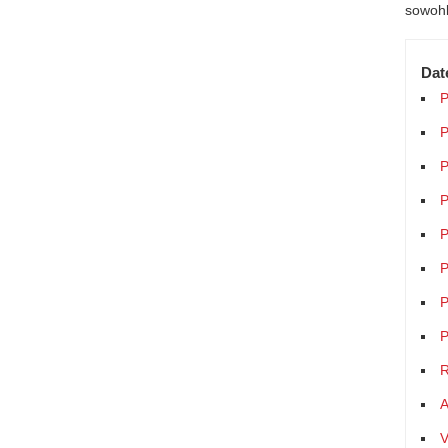
sowohl
Dat
P
P
P
P
P
P
P
P
R
A
V