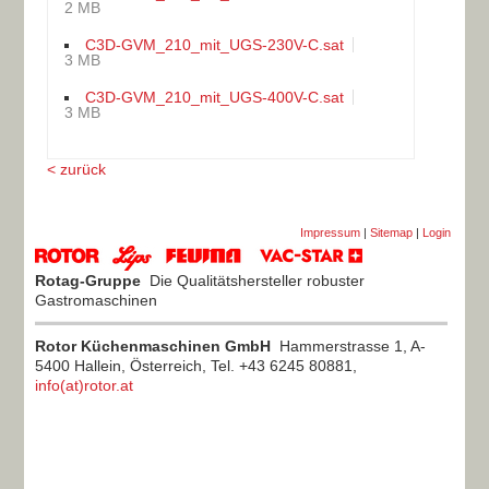
2 MB
C3D-GVM_210_mit_UGS-230V-C.sat
3 MB
C3D-GVM_210_mit_UGS-400V-C.sat
3 MB
< zurück
Impressum
|
Sitemap
|
Login
Rotag-Gruppe
Die Qualitätshersteller robuster
Gastromaschinen
Rotor Küchenmaschinen GmbH
Hammerstrasse 1, A-
5400 Hallein, Österreich, Tel. +43 6245 80881,
info(at)rotor.at