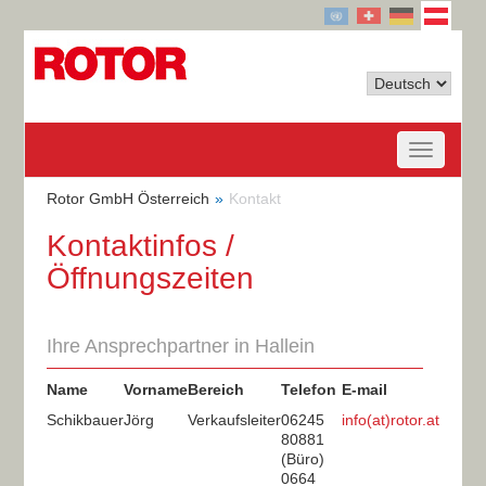
Rotor GmbH Österreich
Kontakt
Kontaktinfos /
Öffnungszeiten
Ihre Ansprechpartner in Hallein
Name
Vorname
Bereich
Telefon
E-mail
Schikbauer
Jörg
Verkaufsleiter
06245
info(at)rotor.at
80881
(Büro)
0664