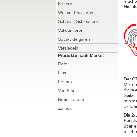
machen
Kuttern
Hausha
Wolfen, Passieren
Schälen, Schleudern
Vakuumieren
Sous-vide garen
Versiegeln
Produkte nach Marke:
Rotor
Lips
Der GT
Feuma
Mikrop
digita
Vac-Star
Spitze
Robot-Coupe
minima
extrah
Zumex
Die 2-
Kunsts
über e
mit 4 