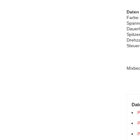
Daten
Farbe:
Spann
Dauerl
Spitze
Drehza
Steuer
Mixbec
Dat