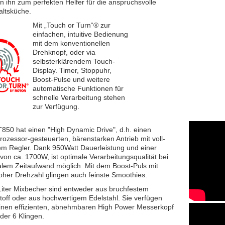
 ihn zum perfekten Helfer für die anspruchsvolle
ltsküche.
Mit „Touch or Turn“® zur
einfachen, intuitive Bedienung
mit dem konventionellen
Drehknopf, oder via
selbsterklärendem Touch-
Display. Timer, Stoppuhr,
Boost-Pulse und weitere
automatische Funktionen für
schnelle Verarbeitung stehen
zur Verfügung.
850 hat einen "High Dynamic Drive", d.h. einen
rozessor-gesteuerten, bärenstarken Antrieb mit voll-
lem Regler. Dank 950Watt Dauerleistung und einer
 von ca. 1700W, ist optimale Verarbeitungsqualität bei
lem Zeitaufwand möglich. Mit dem Boost-Puls mit
oher Drehzahl glingen auch feinste Smoothies.
Liter Mixbecher sind entweder aus bruchfestem
toff oder aus hochwertigem Edelstahl. Sie verfügen
inen effizienten, abnehmbaren High Power Messerkopf
oder 6 Klingen.