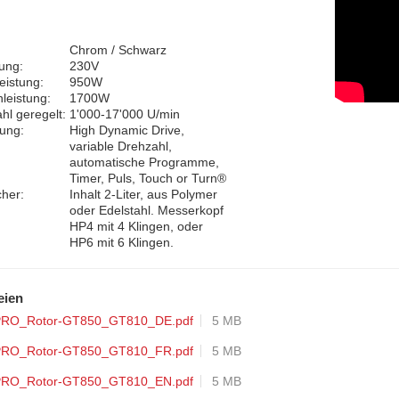
Chrom / Schwarz
ung:
230V
eistung:
950W
nleistung:
1700W
hl geregelt:
1'000-17'000 U/min
ung:
High Dynamic Drive,
variable Drehzahl,
automatische Programme,
Timer, Puls, Touch or Turn®
her:
Inhalt 2-Liter, aus Polymer
oder Edelstahl. Messerkopf
HP4 mit 4 Klingen, oder
HP6 mit 6 Klingen.
eien
PRO_Rotor-GT850_GT810_DE.pdf
5 MB
PRO_Rotor-GT850_GT810_FR.pdf
5 MB
PRO_Rotor-GT850_GT810_EN.pdf
5 MB