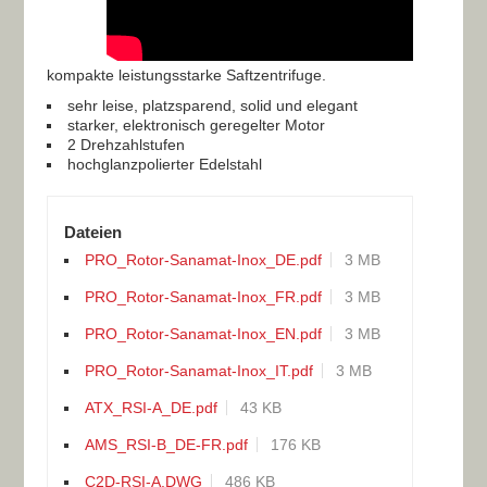
kompakte leistungsstarke Saftzentrifuge.
sehr leise, platzsparend, solid und elegant
starker, elektronisch geregelter Motor
2 Drehzahlstufen
hochglanzpolierter Edelstahl
Dateien
PRO_Rotor-Sanamat-Inox_DE.pdf
3 MB
PRO_Rotor-Sanamat-Inox_FR.pdf
3 MB
PRO_Rotor-Sanamat-Inox_EN.pdf
3 MB
PRO_Rotor-Sanamat-Inox_IT.pdf
3 MB
ATX_RSI-A_DE.pdf
43 KB
AMS_RSI-B_DE-FR.pdf
176 KB
C2D-RSI-A.DWG
486 KB